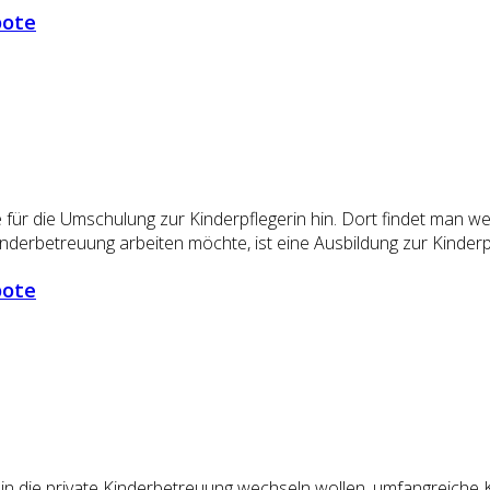
bote
für die Umschulung zur Kinderpflegerin hin. Dort findet man 
nderbetreuung arbeiten möchte, ist eine Ausbildung zur Kinderpf
bote
in die private Kinderbetreuung wechseln wollen, umfangreiche K