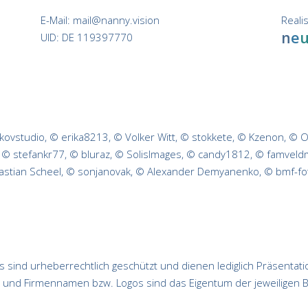
E-Mail:
mail@nanny.vision
Reali
n
e
UID: DE 119397770
vnikovstudio, © erika8213, © Volker Witt, © stokkete, © Kzenon, ©
 © stefankr77, © bluraz, © SolisImages, © candy1812, © famveldm
ebastian Scheel, © sonjanovak, © Alexander Demyanenko, © bmf-fo
 sind urheberrechtlich geschützt und dienen lediglich Präsentati
und Firmennamen bzw. Logos sind das Eigentum der jeweiligen B