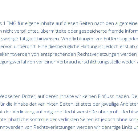
s.1 TMG für eigene Inhalte auf diesen Seiten nach den allgemeine
h nicht verpflichtet, übermittelte oder gespeicherte fremde Inf
swidrige Tätigkeit hinweisen. Verpflichtungen zur Entfernung od
rvon unberührt. Eine diesbezügliche Haftung ist jedoch erst ab 
 Bekanntwerden von entsprechenden Rechtsverletzungen werden 
legungsverfahren vor einer Verbraucherschlichtungsstelle weder ve
ebseiten Dritter, auf deren Inhalte wir keinen Einfluss haben. D
die Inhalte der verlinkten Seiten ist stets der jeweilige Anbiete
t der Verlinkung auf mögliche Rechtsverstöße überprüft. Rechtsw
e inhaltliche Kontrolle der verlinkten Seiten ist jedoch ohne ko
kanntwerden von Rechtsverletzungen werden wir derartige Links 