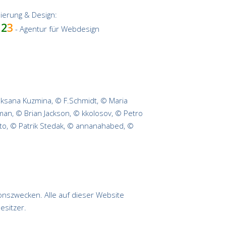
sierung & Design:
u
2
3
- Agentur für Webdesign
 Oksana Kuzmina, © F.Schmidt, © Maria
an, © Brian Jackson, © kkolosov, © Petro
to, © Patrik Stedak, © annanahabed, ©
onszwecken. Alle auf dieser Website
esitzer.